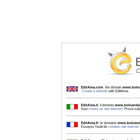
EditArea.com
: the domain
www.boloa
Create a website
with EditArea.
EditArea.it
: il dominio
www.boloandal
Vuoi
creare un sito internet?
Prova subi
EditArea.fr
: le domaine
www.boloand
Essayez l'outil de
création site internet