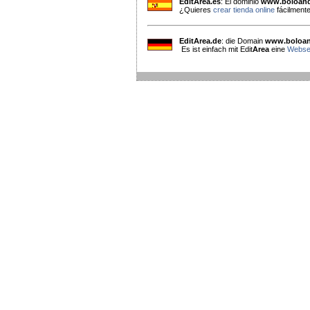
EditArea.es
: El dominio
www.boloand
¿Quieres
crear tienda online
fácilment
EditArea.de
: die Domain
www.boloan
Es ist einfach mit Edit
Area
eine
Websei